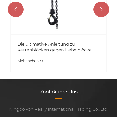


Kontaktiere Uns
Ningbo von Really International Trading Co., Ltd.