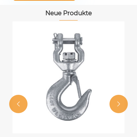
Neue Produkte
Ratchet Tie Down (Amerikanischer
Markt)
Mehr sehen >>

