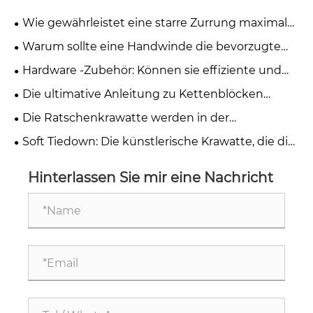
Wie gewährleistet eine starre Zurrung maximale
Ladungssicherheit?
Warum sollte eine Handwinde die bevorzugte
Wahl für schwere Hebe- und Zugaufgaben sein?
Hardware -Zubehör: Können sie effiziente und
zuverlässige Lösungen für Riggabetriebe
Die ultimative Anleitung zu Kettenblöcken
bereitstellen?
gegen Hebelblöcke: Auswählen der richtigen
Die Ratschenkrawatte werden in der
Hebelösung
europäischen städtischen Logistik und -verteilung
Soft Tiedown: Die künstlerische Krawatte, die die
immer beliebter.
Industrie verbindet
Hinterlassen Sie mir eine Nachricht